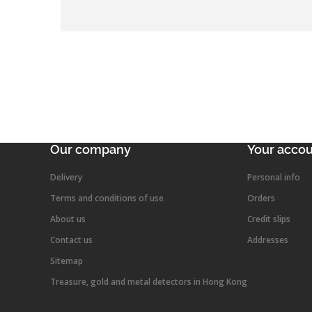
Our company
Your acco
Delivery
Personal info
Terms and conditions of use
Orders
About us
Credit slips
Contact us
Addresses
Sitemap
Treasure, gold and metal detectors in Hong Kong