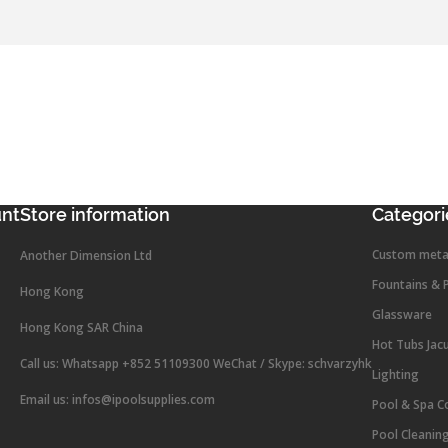
unt
Store information
Categori
Custom meta
Another Dimension Ltd
Fountains & 
Hong Kong
Glassware
Hong Kong SAR China
Hot Tubs Jac
Call us:
Whatsapp +852 51109300 WeChat / Skype: schvarzyhk
Lighting
Email us:
infos@ipoolsupplies.com
Pool & Spa C
Pool Cleanin