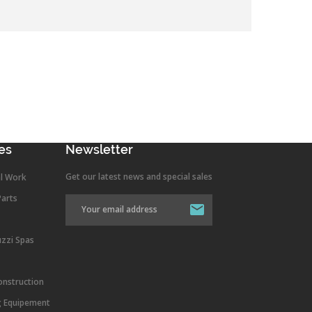
es
Newsletter
Get our latest news and special sales
l Work
Parts
uzzi Spas
onstruction
g Equipement