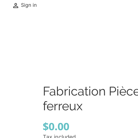

Sign in
Fabrication Piè
ferreux
$0.00
Tax included